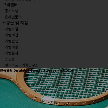
고객센터
공지사항
온라인문의
쇼핑몰 및 지점
가맹지점
가맹비전
가맹컨셉
가맹비용
가맹절차
쇼핑몰
한국스포츠과학연구소
활동현황
Disability Sports Science Institute