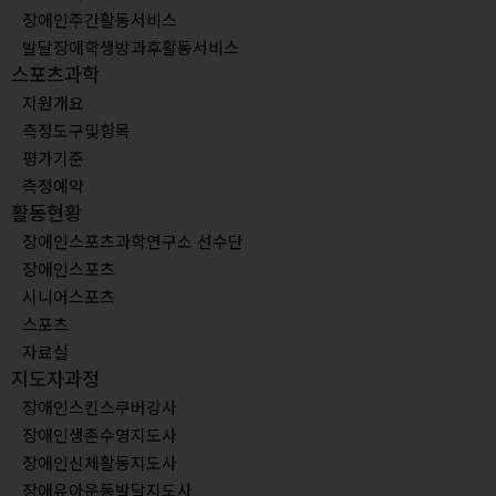
장애인주간활동서비스
발달장애학생방과후활동서비스
스포츠과학
지원개요
측정도구및항목
평가기준
측정예약
활동현황
장애인스포츠과학연구소 선수단
장애인스포츠
시니어스포츠
스포츠
자료실
지도자과정
장애인스킨스쿠버강사
장애인생존수영지도사
장애인신체활동지도사
장애유아운동발달지도사