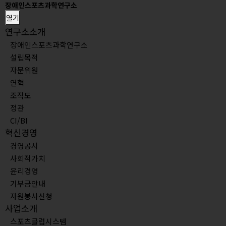
장애인스포츠과학연구소
열기
연구소소개
장애인스포츠과학연구소
설립목적
자문위원
연혁
조직도
정관
CI/BI
혁신경영
경영공시
사회적가치
윤리경영
기부금안내
자원봉사신청
사업소개
스포츠클럽시스템